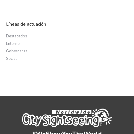
Líneas de actuación
Destacados
Entorno
Gobernanza
Social
#WeShowYouTheWorld