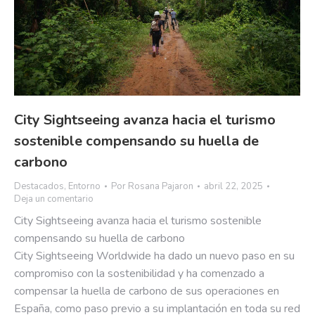
City Sightseeing avanza hacia el turismo
sostenible compensando su huella de
carbono
Destacados
,
Entorno
Por
Rosana Pajaron
abril 22, 2025
Deja un comentario
City Sightseeing avanza hacia el turismo sostenible
compensando su huella de carbono
City Sightseeing Worldwide ha dado un nuevo paso en su
compromiso con la sostenibilidad y ha comenzado a
compensar la huella de carbono de sus operaciones en
España, como paso previo a su implantación en toda su red