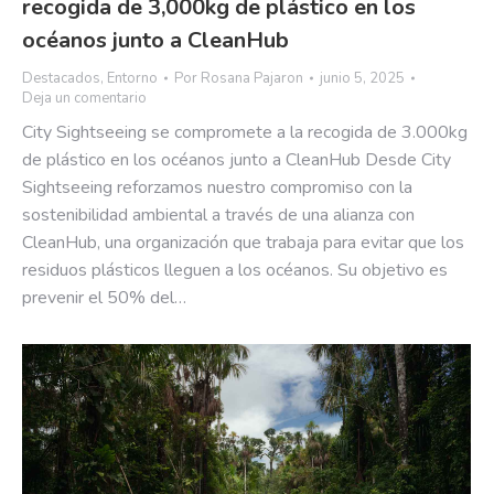
recogida de 3,000kg de plástico en los
océanos junto a CleanHub
Destacados
,
Entorno
Por
Rosana Pajaron
junio 5, 2025
Deja un comentario
City Sightseeing se compromete a la recogida de 3.000kg
de plástico en los océanos junto a CleanHub Desde City
Sightseeing reforzamos nuestro compromiso con la
sostenibilidad ambiental a través de una alianza con
CleanHub, una organización que trabaja para evitar que los
residuos plásticos lleguen a los océanos. Su objetivo es
prevenir el 50% del…