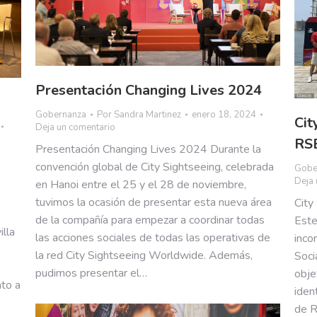
Presentación Changing Lives 2024
Gobernanza
Por
Sandra Martinez
enero 18, 2024
Cit
Deja un comentario
RS
Presentación Changing Lives 2024 Durante la
convención global de City Sightseeing, celebrada
Gobe
Deja 
en Hanoi entre el 25 y el 28 de noviembre,
tuvimos la ocasión de presentar esta nueva área
City
de la compañía para empezar a coordinar todas
Este
lla
las acciones sociales de todas las operativas de
inco
la red City Sightseeing Worldwide. Además,
Soci
pudimos presentar el…
obje
to a
iden
de R