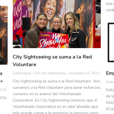
una 
cola
City Sightseeing se suma a la Red
Voluntare
Emp
ás
Gobernanza
Por
City Sightseeing
noviembre 15, 2023
d»
City Sightseeing se suma a la Red Voluntare Nos
Gobe
sumamos a la Red Voluntare para aunar esfuerzos
Sell
2023
comunes en el avance del Voluntariado
de l
City
Corporativo. En City Sightseeing creemos que el
Sell
Voluntariado Corporativo es el valor añadido que
#Cas
más puede sumar a la empresa: la persona como