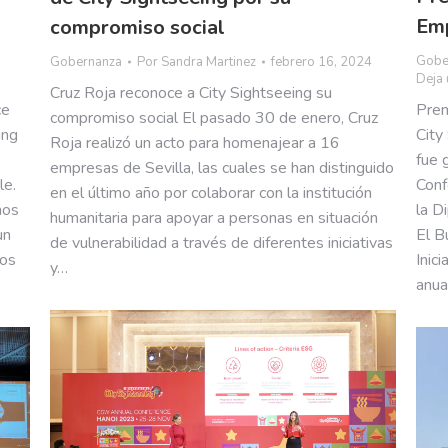
Emp
compromiso social
Gobe
Gobernanza
Por
Sandra Martinez
febrero 16, 2024
Deja 
Cruz Roja reconoce a City Sightseeing su
ce
Prem
compromiso social El pasado 30 de enero, Cruz
ing
City
Roja realizó un acto para homenajear a 16
fue 
empresas de Sevilla, las cuales se han distinguido
le.
Conf
en el último año por colaborar con la institución
mos
la D
humanitaria para apoyar a personas en situación
un
El B
de vulnerabilidad a través de diferentes iniciativas
tos
Inic
y…
anua