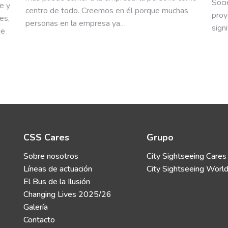
Soci
e y
centro de todo. Creemos en él porque muchas
proy
es,
personas en la empresa ya…
sign
de
CSS Cares
Grupo
Sobre nosotros
City Sightseeing Cares
Líneas de actuación
City Sightseeing Worl
El Bus de la Ilusión
Changing Lives 2025/26
Galería
Contacto