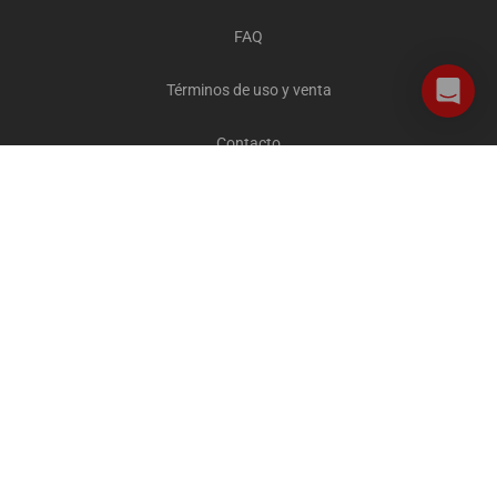
FAQ
Términos de uso y venta
Contacto
Careers
Privacidad y cookies
Todos los destinos
The Explorer Blog
City Sightseeing Cares