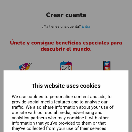
Crear cuenta
¿Ya tienes una cuenta?
Entra
Únete y consigue beneficios especiales para
descubrir el mundo.
Descuentos
Flexibilidad
Todas tus
especiales
increíble
compras en un
This website uses cookies
mismo lugar
We use cookies to personalise content and ads, to
provide social media features and to analyse our
traffic. We also share information about your use of
our site with our social media, advertising and
analytics partners who may combine it with other
information that you’ve provided to them or that
they’ve collected from your use of their services.