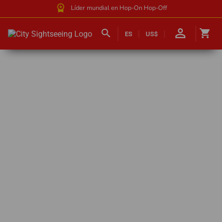
workspace_premium
Líder mundial en Hop-On Hop-Off
person_outline
search
shopping_cart
ES
US$