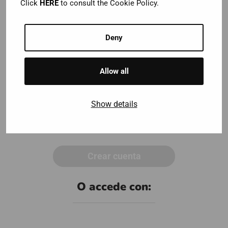
Click
HERE
to consult the Cookie Policy.
Deny
Allow all
Quiero recibir las últimas noticias y ofertas de City Sightseeing y
sus afiliados.
Show details
Acepto los
Términos de Uso y Venta
y la
Política de Privacidad y
cookies
de City Sightseeing©.
Crear cuenta
O accede con: