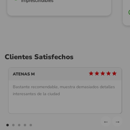
imprescindibles
Clientes Satisfechos
star
star
star
star
star
ATENAS M
Bastante recomendable, muestra demasiados detalles
interesantes de la ciudad