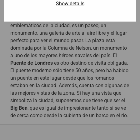
preguntar mañana, puede que te sugiramos otros tres,
Show details
pero hoy, nuestros consejos son estos tres. La
Trafalgar Square
, es uno de los lugares más
emblemáticos de la ciudad, es un paseo, un
monumento, una galería de arte al aire libre y el lugar
perfecto para ver el mundo pasar. La plaza está
dominada por la Columna de Nelson, un monumento
a uno de los mayores héroes navales del país. El
Puente de Londres
es otro destino de visita obligada.
El puente moderno sólo tiene 50 años, pero ha habido
un puente en este lugar desde que los romanos
estaban en la ciudad. Además, cuenta con algunas de
las mejores vistas de la zona. Si hay una vista que
simboliza la ciudad, suponemos que tiene que ser el
Big Ben
, que es igual de impresionante tanto si se ve
de cerca como desde la cubierta de un barco en el río.