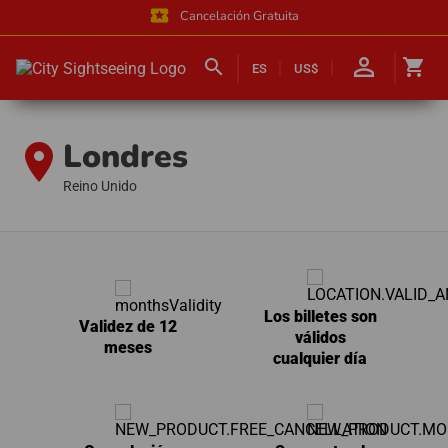
local_activity
Cancelación Gratuita
person_outline
search
shopping_cart
ES
US$
Londres
location_on
Reino Unido
Los billetes son
Validez de 12
válidos
meses
cualquier día