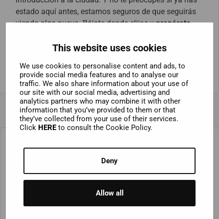
estado aquí antes, estamos seguros de que seguirás
viendo algo nuevo. Bájate donde elijas y
prepárate
para explorar
. Para que tu estancia sea aún más
This website uses cookies
completa, reserva una de las fantásticas atracciones
de Londres que ofrecemos.
We use cookies to personalise content and ads, to
provide social media features and to analyse our
traffic. We also share information about your use of
our site with our social media, advertising and
analytics partners who may combine it with other
information that you’ve provided to them or that
they’ve collected from your use of their services.
Click
HERE
to consult the Cookie Policy.
3 atracciones que no te puedes
Deny
perder
No hace falta que te digamos que Londres tiene una
Allow all
cantidad increíble de cosas que ver y hacer. Es difícil
elegir sólo tres lugares a los que ir, y si nos lo vuelve a