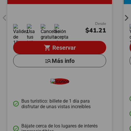
Desde
$41.21
shopping_cart
Reservar
manage_search
Más info
Bus turístico: billete de 1 día para
done
disfrutar de unas vistas increíbles
Bájate cerca de los lugares de interés
done