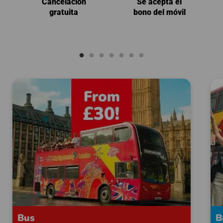
Cancelación
Se acepta el
gratuita
bono del móvil
Bus
B