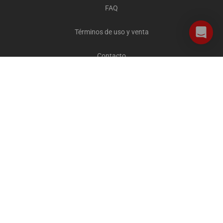
FAQ
Términos de uso y venta
Contacto
Careers
Privacidad y cookies
Todos los destinos
The Explorer Blog
City Sightseeing Cares