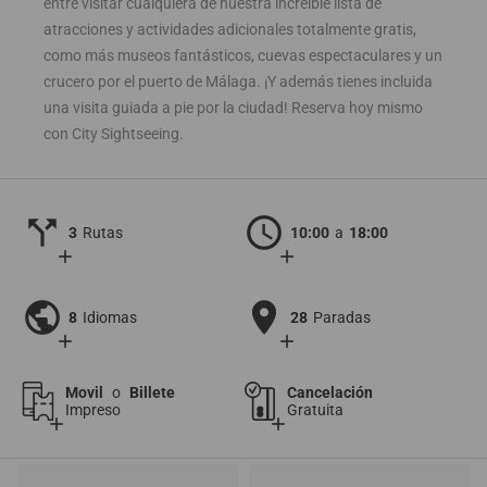
entre visitar cualquiera de nuestra increíble lista de
atracciones y actividades adicionales totalmente gratis,
como más museos fantásticos, cuevas espectaculares y un
crucero por el puerto de Málaga. ¡Y además tienes incluida
una visita guiada a pie por la ciudad! Reserva hoy mismo
con City Sightseeing.
call_split
schedule
3
Rutas
10:00
a
18:00
add
add
public
location_on
8
Idiomas
28
Paradas
add
add
Movil
o
Billete
Cancelación
Impreso
Gratuita
add
add