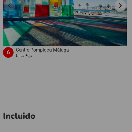
chevron_left
chevron_right
Centre Pompidou Málaga
6
Línea Roja
Incluido