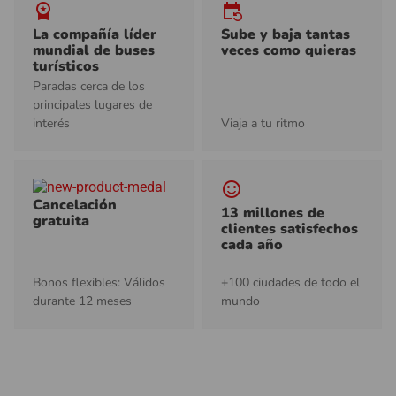
workspace_premium
event_repeat
La compañía líder
Sube y baja tantas
mundial de buses
veces como quieras
turísticos
Paradas cerca de los
principales lugares de
interés
Viaja a tu ritmo
sentiment_satisfied_alt
Cancelación
13 millones de
gratuita
clientes satisfechos
cada año
Bonos flexibles: Válidos
+100 ciudades de todo el
durante 12 meses
mundo