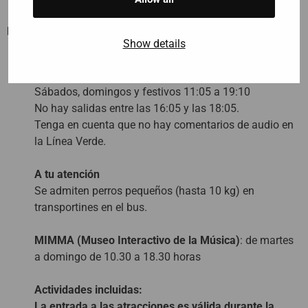
Línea Verde (Jardín Botánico)
:
Show details
Funciona todos los días excepto el lunes.
De martes a viernes: de 11:05 a 18:05
Sábados, domingos y festivos 11:05 a 19:10
No hay salidas entre las 16:05 y las 18:05.
Tenga en cuenta que no hay comentarios de audio en
la Línea Verde.
A tu atención
Se admiten perros pequeños (hasta 10 kg) en
transportines en el bus.
MIMMA (Museo Interactivo de la Música)
: de martes
a domingo de 10.30 a 18.30 horas
Actividades incluidas:
La entrada a las atracciones es válida durante la