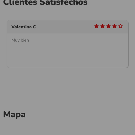
Clientes Satisfechos
star
star
star
star
star_outline
Valentina C
Muy bien
Mapa