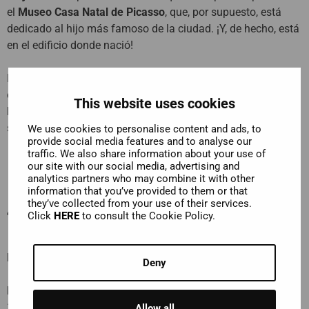
el
Museo Casa Natal de Picasso
, que, por supuesto, está
dedicado al hijo más famoso de la ciudad. ¡Y, de hecho, está
en el edificio donde nació!
Los demás museos de la lista también son todos
excelentes. A nosotros nos gustan especialmente el
Museo
This website uses cookies
Ruso
y el
MIMMA
, Museo Interactivo de la Música, pero
seguro que tú tienes tus favoritos..
We use cookies to personalise content and ads, to
provide social media features and to analyse our
traffic. We also share information about your use of
our site with our social media, advertising and
analytics partners who may combine it with other
information that you’ve provided to them or that
Antes de partir
they’ve collected from your use of their services.
Click
HERE
to consult the Cookie Policy.
Línea Roja
: La parada 2 está cerrada después de las 13:40.
Deny
Línea Azul
: sale de Vialia y se une a la Línea Roja a las
14:00.
Allow all