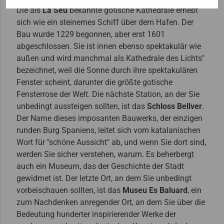
Die als
La Seu
bekannte gotische Kathedrale erhebt
sich wie ein steinernes Schiff über dem Hafen. Der
Bau wurde 1229 begonnen, aber erst 1601
abgeschlossen. Sie ist innen ebenso spektakulär wie
außen und wird manchmal als Kathedrale des Lichts"
bezeichnet, weil die Sonne durch ihre spektakulären
Fenster scheint, darunter die größte gotische
Fensterrose der Welt. Die nächste Station, an der Sie
unbedingt aussteigen sollten, ist das
Schloss Bellver
.
Der Name dieses imposanten Bauwerks, der einzigen
runden Burg Spaniens, leitet sich vom katalanischen
Wort für "schöne Aussicht" ab, und wenn Sie dort sind,
werden Sie sicher verstehen, warum. Es beherbergt
auch ein Museum, das der Geschichte der Stadt
gewidmet ist. Der letzte Ort, an dem Sie unbedingt
vorbeischauen sollten, ist das
Museu Es Baluard
, ein
zum Nachdenken anregender Ort, an dem Sie über die
Bedeutung hunderter inspirierender Werke der