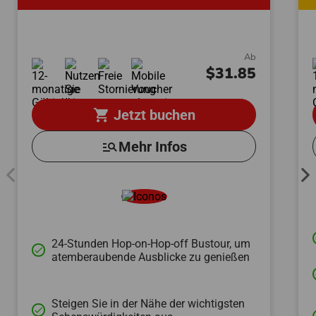
Ab
$31.85
shopping_cart
Jetzt buchen
manage_search
Mehr Infos
24-Stunden Hop-on-Hop-off Bustour, um
done
atemberaubende Ausblicke zu genießen
Steigen Sie in der Nähe der wichtigsten
done