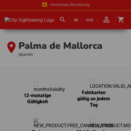
local_activity
Kostenlose Stornierung
person_outline
search
shopping_cart
DE
US$
Palma de Mallorca
location_on
Spanien
Fahrkarten
12-monatige
gültig an jedem
Gültigkeit
Tag