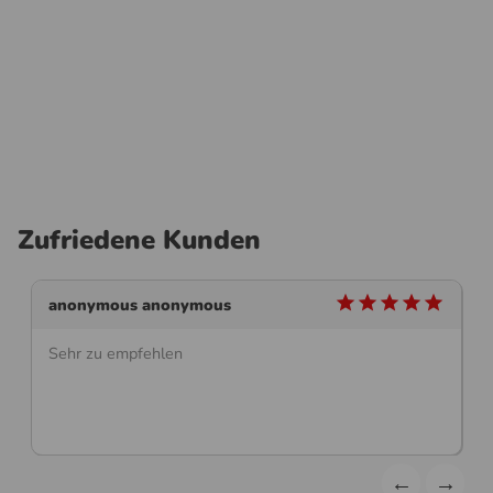
Zufriedene Kunden
star
star
star
star
star
anonymous anonymous
Sehr zu empfehlen